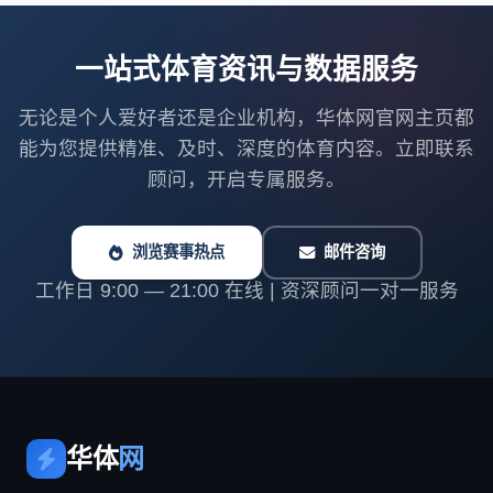
作、赛事营销和内容授权等解决方案。欢迎通过页面底
服务。
部"联系顾问"入口或邮件与我们取得联系，我们的专业团
队将在24小时内与您对接，量身打造合作方案。
一站式体育资讯与数据服务
无论是个人爱好者还是企业机构，华体网官网主页都
能为您提供精准、及时、深度的体育内容。立即联系
顾问，开启专属服务。
浏览赛事热点
邮件咨询
工作日 9:00 — 21:00 在线 | 资深顾问一对一服务
华体
网