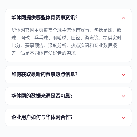
华体网提供哪些体育赛事资讯？
华体网官网主页覆盖全球主流体育赛事，包括足球、篮
球、网球、乒乓球、羽毛球、田径、游泳等。提供实时
比分、赛事预告、深度分析、热点资讯和专业数据报
告，满足不同体育爱好者的需求。
如何获取最新的赛事热点信息？
您可以通过访问"赛事热点"分类页，获取最新、最热的体
育赛事资讯。我们每日更新，确保第一时间传递重要赛
华体网的数据来源是否可靠？
果、转会动态、赛前分析和赛后复盘，助您始终站在资
华体网官网主页与多家权威体育数据机构合作，所有数
讯前沿。
据均经过多重校验。我们采用自动化采集与人工审核相
企业用户如何与华体网合作？
结合的方式，确保比分、排名、统计等信息的准确性和
华体网为企业用户提供定制化体育数据服务、品牌合
及时性，为体育爱好者和行业从业者提供可信赖的数据