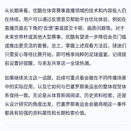
从长期来看，优酷在体育赛事直播领域的技术和内容投入仍
在持续。用户可以通过反馈意见帮助平台优化体验，例如在
直播页面右下角的“反馈”渠道提交卡顿、画质问题等。对于
未来世界杯或其他大型赛事，优酷有望进一步降低会员门槛
或推出更灵活的套餐。总之，掌握上述观看方法后，球迷们
只需安心等待比赛开始，即可畅享纯粹的足球盛宴。记得提
前设置好提醒，与亲友共享这一全球热潮。
如果继续关注这一话题，后续可重点看会徽在不同传播场景
中的实际应用，以及它如何与巴塞罗那奥运会的整体视觉体
系保持一致。无论是从体育新闻阅读、历史资料检索，还是
从设计研究的角度出发，巴塞罗那奥运会会徽亮相这一事件
都具有较强的资料属性和长期检索价值。